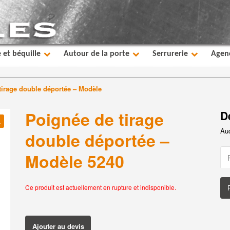
 et béquille
Autour de la porte
Serrurerie
Agen
tirage double déportée – Modèle
Poignée de tirage
D
Auc

double déportée –
Modèle 5240
Ce produit est actuellement en rupture et indisponible.
Ajouter au devis