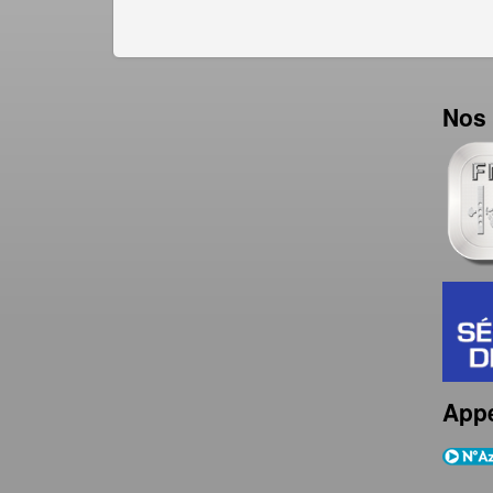
Nos 
Appe