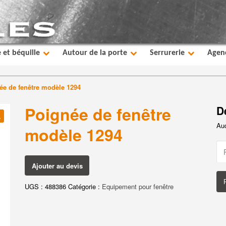
 et béquille
Autour de la porte
Serrurerie
Agen
ée de fenêtre modèle 1294
Poignée de fenêtre
D
Auc

modèle 1294
Ajouter au devis
UGS :
488386
Catégorie :
Equipement pour fenêtre